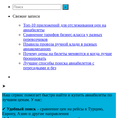
Свежие записи
Топ-10 приложений для отслеживания цен на
авиабилеты
Сравнение тарифов бизнес-класса у разных
перевозчиков
Правила провоза ручной клади в разных
авиакомпаниях
Почему цены на билеты меняются и когда лучше
бронировать
Лучшие способы поиска авиабилетов с
пересадками и без
➤
Наш сервис помогает быстро найти и купить авиабилеты по
лучшим ценам. У нас:
✔
Удобный поиск
– сравнение цен на рейсы в Турцию,
Европу, Азию и другие направления