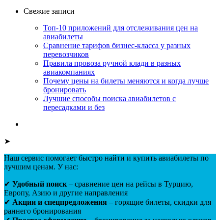
Свежие записи
Топ-10 приложений для отслеживания цен на
авиабилеты
Сравнение тарифов бизнес-класса у разных
перевозчиков
Правила провоза ручной клади в разных
авиакомпаниях
Почему цены на билеты меняются и когда лучше
бронировать
Лучшие способы поиска авиабилетов с
пересадками и без
➤
Наш сервис помогает быстро найти и купить авиабилеты по
лучшим ценам. У нас:
✔
Удобный поиск
– сравнение цен на рейсы в Турцию,
Европу, Азию и другие направления
✔
Акции и спецпредложения
– горящие билеты, скидки для
раннего бронирования