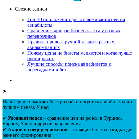
Свежие записи
Топ-10 приложений для отслеживания цен на
авиабилеты
Сравнение тарифов бизнес-класса у разных
перевозчиков
Правила провоза ручной клади в разных
авиакомпаниях
Почему цены на билеты меняются и когда лучше
бронировать
Лучшие способы поиска авиабилетов с
пересадками и без
➤
Наш сервис помогает быстро найти и купить авиабилеты по
лучшим ценам. У нас:
✔
Удобный поиск
– сравнение цен на рейсы в Турцию,
Европу, Азию и другие направления
✔
Акции и спецпредложения
– горящие билеты, скидки для
раннего бронирования