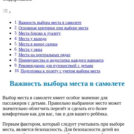
Важность выбора места в самолете
Основные критерии при выборе места
Места близко к туалету
Места у выхода
Места в конце салона
Места у окна
Места на центральных рядах
Преимущества и недостатки каждого варианта
Рекомендации для путешествий с детьми
Подготовка к полету с учетом выбора места
Важность выбора места в самолете
Выбор места в самолете имеет особое значение для
пассажиров с детьми. Правильно выбранное место может
значительно облегчить перелёт и сделать его более
комфортным как для вас, так и для вашего ребёнка.
Первым фактором, который следует учитывать при выборе
места, является безопасность. Для безопасности детей во