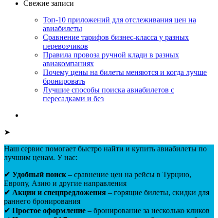
Свежие записи
Топ-10 приложений для отслеживания цен на
авиабилеты
Сравнение тарифов бизнес-класса у разных
перевозчиков
Правила провоза ручной клади в разных
авиакомпаниях
Почему цены на билеты меняются и когда лучше
бронировать
Лучшие способы поиска авиабилетов с
пересадками и без
➤
Наш сервис помогает быстро найти и купить авиабилеты по
лучшим ценам. У нас:
✔
Удобный поиск
– сравнение цен на рейсы в Турцию,
Европу, Азию и другие направления
✔
Акции и спецпредложения
– горящие билеты, скидки для
раннего бронирования
✔
Простое оформление
– бронирование за несколько кликов