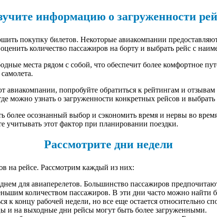
зучите информацию о загруженности рей
ршить покупку билетов. Некоторые авиакомпании предоставляют
 оценить количество пассажиров на борту и выбрать рейс с наи
одные места рядом с собой, что обеспечит более комфортное пу
 самолета.
т авиакомпании, попробуйте обратиться к рейтингам и отзывам
де можно узнать о загруженности конкретных рейсов и выбрать
ь более осознанный выбор и сэкономить время и нервы во время
те учитывать этот фактор при планировании поездки.
Рассмотрите дни недели
ов на рейсе. Рассмотрим каждый из них:
нем для авиаперелетов. Большинство пассажиров предпочитают 
еньшим количеством пассажиров. В эти дни часто можно найти б
я к концу рабочей недели, но все еще остается относительно с
цы и на выходные дни рейсы могут быть более загруженными.