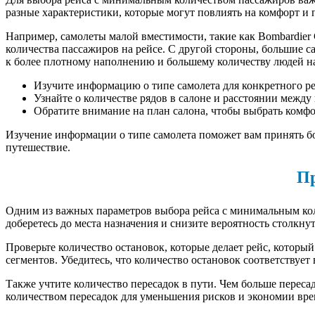
разные характеристики, которые могут повлиять на комфорт и п
Например, самолеты малой вместимости, такие как Bombardier 
количества пассажиров на рейсе. С другой стороны, большие с
к более плотному наполнению и большему количеству людей на
Изучите информацию о типе самолета для конкретного р
Узнайте о количестве рядов в салоне и расстоянии межд
Обратите внимание на план салона, чтобы выбрать комфо
Изучение информации о типе самолета поможет вам принять б
путешествие.
Пр
Одним из важных параметров выбора рейса с минимальным коли
доберетесь до места назначения и снизите вероятность столкну
Проверьте количество остановок, которые делает рейс, который
сегментов. Убедитесь, что количество остановок соответству
Также учтите количество пересадок в пути. Чем больше переса
количеством пересадок для уменьшения рисков и экономии вре