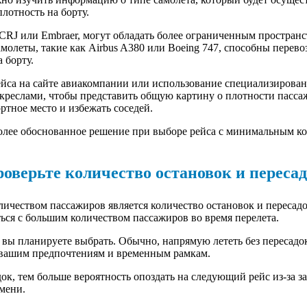
лотность на борту.
CRJ или Embraer, могут обладать более ограниченным пространс
амолеты, такие как Airbus A380 или Boeing 747, способны перев
 борту.
ейса на сайте авиакомпании или использование специализирован
у креслами, чтобы представить общую картину о плотности пасса
ртное место и избежать соседей.
олее обоснованное решение при выборе рейса с минимальным ко
оверьте количество остановок и переса
чеством пассажиров является количество остановок и пересадок
ться с большим количеством пассажиров во время перелета.
 вы планируете выбрать. Обычно, напрямую лететь без пересадок
ет вашим предпочтениям и временным рамкам.
док, тем больше вероятность опоздать на следующий рейс из-за 
мени.