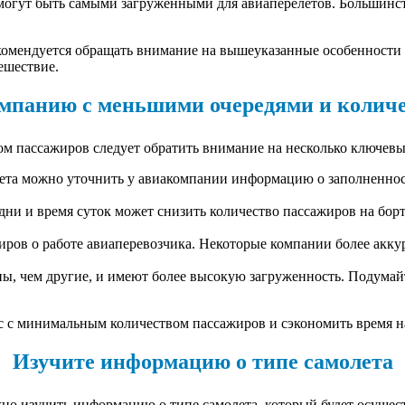
 могут быть самыми загруженными для авиаперелетов. Большинст
омендуется обращать внимание на вышеуказанные особенности д
ешествие.
мпанию с меньшими очередями и колич
м пассажиров следует обратить внимание на несколько ключевы
ета можно уточнить у авиакомпании информацию о заполненност
ни и время суток может снизить количество пассажиров на борт
ров о работе авиаперевозчика. Некоторые компании более акку
, чем другие, и имеют более высокую загруженность. Подумайте
 с минимальным количеством пассажиров и сэкономить время на
Изучите информацию о типе самолета
о изучить информацию о типе самолета, который будет осущест