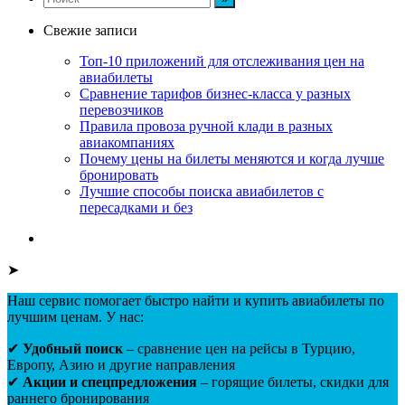
Свежие записи
Топ-10 приложений для отслеживания цен на
авиабилеты
Сравнение тарифов бизнес-класса у разных
перевозчиков
Правила провоза ручной клади в разных
авиакомпаниях
Почему цены на билеты меняются и когда лучше
бронировать
Лучшие способы поиска авиабилетов с
пересадками и без
➤
Наш сервис помогает быстро найти и купить авиабилеты по
лучшим ценам. У нас:
✔
Удобный поиск
– сравнение цен на рейсы в Турцию,
Европу, Азию и другие направления
✔
Акции и спецпредложения
– горящие билеты, скидки для
раннего бронирования