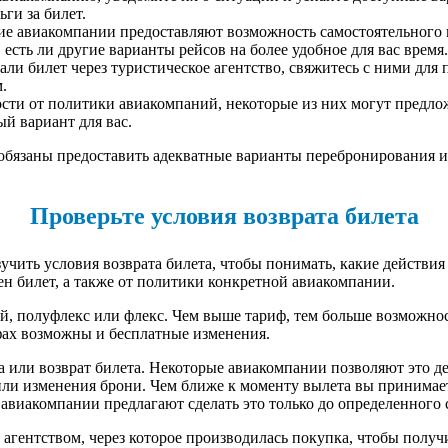
ги за билет.
 авиакомпании предоставляют возможность самостоятельного пе
есть ли другие варианты рейсов на более удобное для вас время.
вали билет через туристическое агентство, свяжитесь с ними д
.
сти от политики авиакомпаний, некоторые из них могут предло
й вариант для вас.
ам обязаны предоставить адекватные варианты перебронирования
Проверьте условия возврата билета
учить условия возврата билета, чтобы понимать, какие действи
ен билет, а также от политики конкретной авиакомпании.
й, полуфлекс или флекс. Чем выше тариф, тем больше возможно
фах возможны и бесплатные изменения.
 или возврат билета. Некоторые авиакомпании позволяют это дел
или изменения брони. Чем ближе к моменту вылета вы принимает
авиакомпании предлагают сделать это только до определенного 
и агентством, через которое производилась покупка, чтобы пол