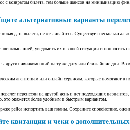
ос с возвратом билета, тем больше шансов на минимизацию фин
щите альтернативные варианты переле
 новая дата вылета, не отчаивайтесь. Существует несколько аль
с авиакомпанией, уведомить их о вашей ситуации и попросить пе
сы других авиакомпаний на ту же дату или ближайшие дни. Воз
тическим агентствам или онлайн сервисам, которые помогают в 
 перелет перенесли на другой день и нет подходящих вариантов
но, это окажется более удобным и быстрым вариантом.
ержке рейса испортить ваш планы. Сохраните спокойствие, оцен
те квитанции и чеки о дополнительных