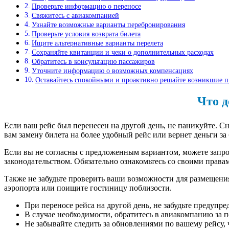
Проверьте информацию о переносе
Свяжитесь с авиакомпанией
Узнайте возможные варианты перебронирования
Проверьте условия возврата билета
Ищите альтернативные варианты перелета
Сохраняйте квитанции и чеки о дополнительных расходах
Обратитесь в консультацию пассажиров
Уточните информацию о возможных компенсациях
Оставайтесь спокойными и проактивно решайте возникшие 
Что д
Если ваш рейс был перенесен на другой день, не паникуйте. 
вам замену билета на более удобный рейс или вернет деньги за 
Если вы не согласны с предложенным вариантом, можете запр
законодательством. Обязательно ознакомьтесь со своими права
Также не забудьте проверить ваши возможности для размещени
аэропорта или поищите гостиницу поблизости.
При переносе рейса на другой день, не забудьте предупре
В случае необходимости, обратитесь в авиакомпанию за
Не забывайте следить за обновлениями по вашему рейсу, 