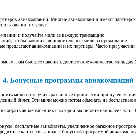
артнеров авиакомпаний. Многие авиакомпании имеют партнерски
пользовании их услуг.
омпании и получайте мили за каждую транзакцию.
паний, чтобы накопить дополнительные мили за проживание.
рые предлагают авиакомпании и их партнеры. Часто при участии
омогут вам быстрее накопить достаточное количество миль для 
4. Бонусные программы авиакомпаний
опить мили и получить различные привилегии при путешествиях
пленный билет. Эти мили можно потом обменять на бесплатные 
ыбирать авиакомпанию, с которой вы летаете наиболее часто. Т
нусы: бесплатные авиабилеты, увеличенное багажное пространс
редитные карты, связанные с бонусной программой авиакомпании