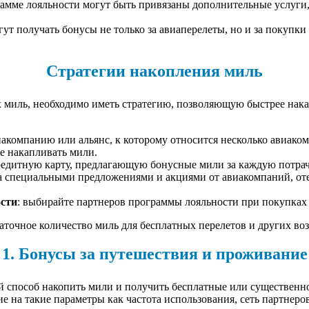
мме лояльности могут быть привязаны дополнительные услуги, 
 получать бонусы не только за авиаперелеты, но и за покупки у
Стратегии накопления миль
х миль, необходимо иметь стратегию, позволяющую быстрее нак
иакомпанию или альянс, к которому относится несколько авиаком
ее накапливать мили.
редитную карту, предлагающую бонусные мили за каждую потрач
 за специальными предложениями и акциями от авиакомпаний, от
сти
: выбирайте партнеров программы лояльности при покупках 
таточное количество миль для бесплатных перелетов и других в
1. Бонусы за путешествия и проживание
 способ накопить мили и получить бесплатные или существенн
 на такие параметры как частота использования, сеть партнер