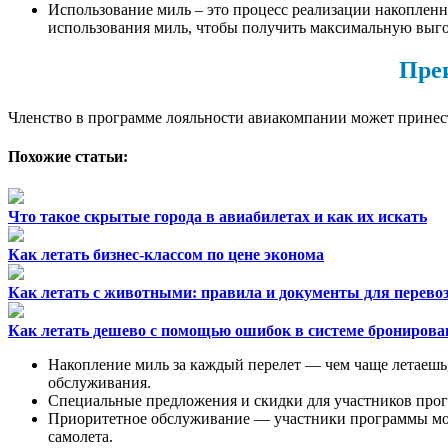
Использование миль – это процесс реализации накоплен
использования миль, чтобы получить максимальную выго
Пре
Членство в программе лояльности авиакомпании может прине
Похожие статьи:
Что такое скрытые города в авиабилетах и как их искать
Как летать бизнес-классом по цене эконома
Как летать с животными: правила и документы для перево
Как летать дешево с помощью ошибок в системе бронирова
Накопление миль за каждый перелет — чем чаще летаешь
обслуживания.
Специальные предложения и скидки для участников про
Приоритетное обслуживание — участники программы мог
самолета.