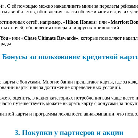
t»
. С её помощью можно накапливать мили за перелеты рейсами 
ты авиабилетов, обновления класса обслуживания и других услу
гостиничных сетей, например,
«Hilton Honors»
или
«Marriott Bo
тных ночей, обновления номера или других привилегий.
kYou»
или
«Chase Ultimate Rewards»
, которые позволяют накапл
грады.
. Бонусы за пользование кредитной карт
 карты с бонусами. Многие банки предлагают карты, где за ка
овании карты или за достижение определенных условий.
жете оценить, в каких категориях потребления вам чаще всего п
 часто путешествуете, можете выбрать карту с бонусами за поку
дитной карты и программы лояльности авиакомпании, что позво
3. Покупки у партнеров и акции